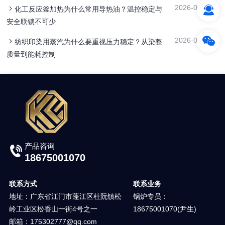
2026-06-11
化工反应釜加热为什么常用导热油？温控稳定与
安全联锁不可少
2026-05-24
纺织印染用蒸汽为什么要重视压力稳定？从染整
质量到能耗控制
产品咨询
18675001070
联系方式
联系业务
地址：广东省江门市蓬江区杜阮镇松
锅炉专员：
岭工业区松香山一街4号之一
18675001070(尹生)
邮箱：175302777@qq.com