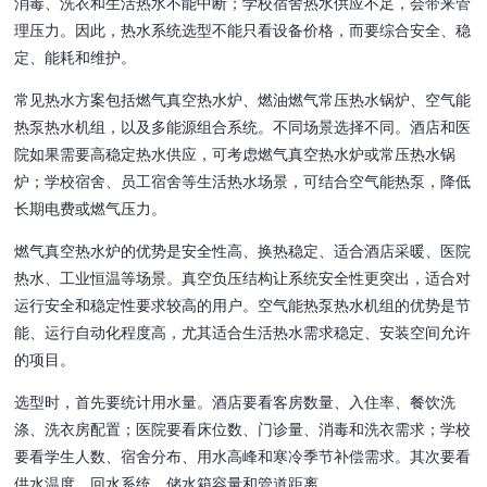
消毒、洗衣和生活热水不能中断；学校宿舍热水供应不足，会带来管
理压力。因此，热水系统选型不能只看设备价格，而要综合安全、稳
定、能耗和维护。
常见热水方案包括燃气真空热水炉、燃油燃气常压热水锅炉、空气能
热泵热水机组，以及多能源组合系统。不同场景选择不同。酒店和医
院如果需要高稳定热水供应，可考虑燃气真空热水炉或常压热水锅
炉；学校宿舍、员工宿舍等生活热水场景，可结合空气能热泵，降低
长期电费或燃气压力。
燃气真空热水炉的优势是安全性高、换热稳定、适合酒店采暖、医院
热水、工业恒温等场景。真空负压结构让系统安全性更突出，适合对
运行安全和稳定性要求较高的用户。空气能热泵热水机组的优势是节
能、运行自动化程度高，尤其适合生活热水需求稳定、安装空间允许
的项目。
选型时，首先要统计用水量。酒店要看客房数量、入住率、餐饮洗
涤、洗衣房配置；医院要看床位数、门诊量、消毒和洗衣需求；学校
要看学生人数、宿舍分布、用水高峰和寒冷季节补偿需求。其次要看
供水温度、回水系统、储水箱容量和管道距离。