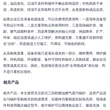
说，油品老化、过滤不及时和循环不畅会影响温控；对热风烘干来
说，风道积灰、排湿不足和装料方式不合理，会直接影响成品品质。
如果企业正在准备热源改造，可以先整理四类资料：一是现有设备型
号和运行年限，二是主要用热点和使用时间，三是现场锅炉房、烟
囱、燃气或燃料条件，四是希望解决的核心问题，例如降本、扩产、
环保、稳定温度或减少人工维护。资料越完整，方案越不容易停留
在“估价”，而是能进入可施工、可调试、可验收的阶段。
从采购角度看，设备价格只是项目成本的一部分。燃料费用、维护频
率、停机风险、环保配套、备件可得性和操作人员熟练度，都会在后
期变成真实支出。因此，热源项目更适合用“全周期成本”来比较，而
不是只看初次报价。
相关产品
相关产品：本文推荐关注卧式三回程燃油燃气蒸汽锅炉。这类产品适
合与锅炉采购相关的热源需求，但最终仍要根据实际热负荷、现场条
件和使用频次确定型号。南方锅炉可以围绕食品加工、服装洗涤、化