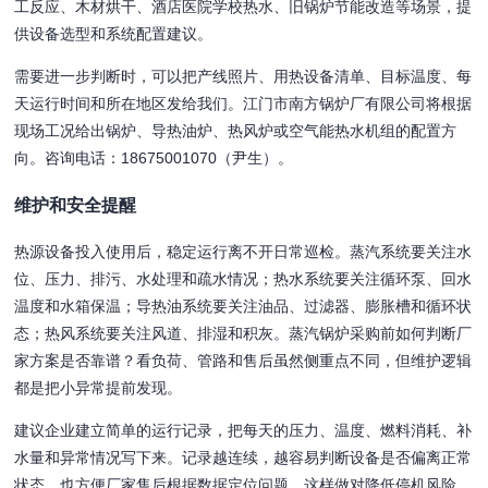
工反应、木材烘干、酒店医院学校热水、旧锅炉节能改造等场景，提
供设备选型和系统配置建议。
需要进一步判断时，可以把产线照片、用热设备清单、目标温度、每
天运行时间和所在地区发给我们。江门市南方锅炉厂有限公司将根据
现场工况给出锅炉、导热油炉、热风炉或空气能热水机组的配置方
向。咨询电话：18675001070（尹生）。
维护和安全提醒
热源设备投入使用后，稳定运行离不开日常巡检。蒸汽系统要关注水
位、压力、排污、水处理和疏水情况；热水系统要关注循环泵、回水
温度和水箱保温；导热油系统要关注油品、过滤器、膨胀槽和循环状
态；热风系统要关注风道、排湿和积灰。蒸汽锅炉采购前如何判断厂
家方案是否靠谱？看负荷、管路和售后虽然侧重点不同，但维护逻辑
都是把小异常提前发现。
建议企业建立简单的运行记录，把每天的压力、温度、燃料消耗、补
水量和异常情况写下来。记录越连续，越容易判断设备是否偏离正常
状态，也方便厂家售后根据数据定位问题。这样做对降低停机风险、