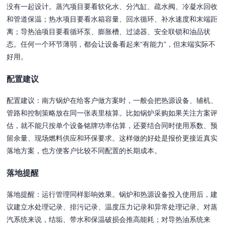
没有一起设计。蒸汽项目要看软化水、分汽缸、疏水阀、冷凝水回收
和管道保温；热水项目要看水箱容量、回水循环、补水速度和末端距
离；导热油项目要看循环泵、膨胀槽、过滤器、安全联锁和油品状
态。任何一个环节薄弱，都会让设备看起来“有能力”，但末端实际不
好用。
配置建议
配置建议：南方锅炉在给客户做方案时，一般会把热源设备、辅机、
管路和控制策略放在同一张表里核算。比如锅炉采购如果关注方案评
估，就不能只按单个设备铭牌功率估算，还要结合同时使用系数、预
留余量、现场燃料供应和环保要求。这样做的好处是报价更接近真实
落地方案，也方便客户比较不同配置的长期成本。
落地提醒
落地提醒：运行管理同样影响效果。锅炉和热源设备投入使用后，建
议建立水处理记录、排污记录、温度压力记录和异常处理记录。对蒸
汽系统来说，结垢、带水和保温破损会推高能耗；对导热油系统来